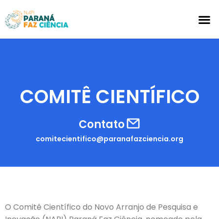
CLUBES
AQUI S
COMITÊ CIENTÍFICO
Contato
comitecientifico@paranafazciencia.org
O Comitê Científico do Novo Arranjo de Pesquisa e