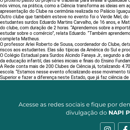
O próximo passo do projeto é trabalhar para avaliar a qualidad
nós vimos, na prática, como a Ciência transforma as ideias em a
apresentação do Clube na cerimônia realizada no Palácio Iguaçu
Outro clube que também esteve no evento foi o Verde Mel, do Colé
estudantes surdos Eduardo Martins Carvalho, de 16 anos, e Mat
do clube, com duração de 2 horas. “Aprendemos sobre a importâ
estudar sobre o comércio”, relata Eduardo. “Também aprendemos 
completa Matheus.
O professor Arlei Roberto de Sousa, coordenador do Clube, det
riscos aos estudantes. Elas são típicas da América do Sul e pro
O Colégio Estadual para Surdos Alcindo Fanaya Jr., segundo a dir
da educação infantil, das séries iniciais e finais do Ensino Fu
A Rede conta mais de 200 Clubes de Ciência já, totalizando 4.70
escola. “Estamos nesse evento oficializando esse movimento tã
Superior e fazer a diferença neste Estado, que já faz ciência d
Acesse as redes sociais e fique por de
divulgação do
NAPI P