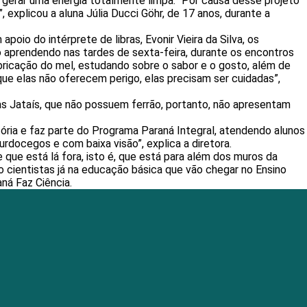
a gerar uma energia totalmente limpa. “Por causa desse projeto
 explicou a aluna Júlia Ducci Göhr, de 17 anos, durante a
io do intérprete de libras, Evonir Vieira da Silva, os
 aprendendo nas tardes de sexta-feira, durante os encontros
bricação do mel, estudando sobre o sabor e o gosto, além de
ue elas não oferecem perigo, elas precisam ser cuidadas”,
as Jataís, que não possuem ferrão, portanto, não apresentam
stória e faz parte do Programa Paraná Integral, atendendo alunos
rdocegos e com baixa visão”, explica a diretora.
que está lá fora, isto é, que está para além dos muros da
cientistas já na educação básica que vão chegar no Ensino
ná Faz Ciência.