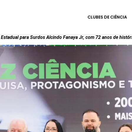
CLUBES DE CIÊNCIA
 Estadual para Surdos Alcindo Fanaya Jr, com 72 anos de históri