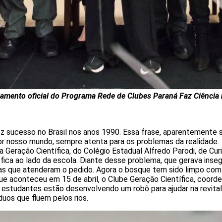
çamento oficial do Programa Rede de Clubes Paraná Faz Ciência 
fez sucesso no Brasil nos anos 1990. Essa frase, aparentemente
or nosso mundo, sempre atenta para os problemas da realidade.
ia Geração Científica, do Colégio Estadual Alfredo Parodi, de Cur
e fica ao lado da escola. Diante desse problema, que gerava ins
cas que atenderam o pedido. Agora o bosque tem sido limpo com 
ue aconteceu em 15 de abril, o Clube Geração Científica, coorde
 estudantes estão desenvolvendo um robô para ajudar na revitali
duos que fluem pelos rios.