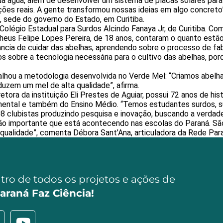
e da água, além de desenvolver um sistema de placas solares par
ções reais. A gente transformou nossas ideias em algo concreto”,
, sede do governo do Estado, em Curitiba.
gio Estadual para Surdos Alcindo Fanaya Jr, de Curitiba. Com apo
heus Felipe Lopes Pereira, de 18 anos, contaram o quanto estão
ncia de cuidar das abelhas, aprendendo sobre o processo de fa
sobre a tecnologia necessária para o cultivo das abelhas, porq
alhou a metodologia desenvolvida no Verde Mel: “Criamos abelh
duzem um mel de alta qualidade”, afirma.
etora da instituição Eli Prestes de Aguiar, possui 72 anos de hi
ndamental e também do Ensino Médio. “Temos estudantes surdos, su
8 clubistas produzindo pesquisa e inovação, buscando a verdade 
o importante que está acontecendo nas escolas do Paraná. São 
e qualidade”, comenta Débora Sant’Ana, articuladora da Rede Para
ntro de todos os projetos e ações de
araná Faz Ciência!