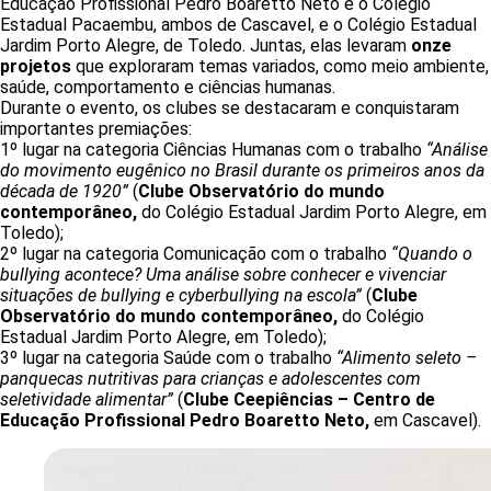
Educação Profissional Pedro Boaretto Neto e o Colégio
Estadual Pacaembu, ambos de Cascavel, e o Colégio Estadual
Jardim Porto Alegre, de Toledo. Juntas, elas levaram
onze
projetos
que exploraram temas variados, como meio ambiente,
saúde, comportamento e ciências humanas.
Durante o evento, os clubes se destacaram e conquistaram
importantes premiações:
1º lugar na categoria Ciências Humanas com o trabalho
“Análise
do movimento eugênico no Brasil durante os primeiros anos da
década de 1920”
(
Clube Observatório do mundo
contemporâneo,
do Colégio Estadual Jardim Porto Alegre, em
Toledo);
2º lugar na categoria Comunicação com o trabalho
“Quando o
bullying acontece? Uma análise sobre conhecer e vivenciar
situações de bullying e cyberbullying na escola”
(
Clube
Observatório do mundo contemporâneo,
do Colégio
Estadual Jardim Porto Alegre, em Toledo);
3º lugar na categoria Saúde com o trabalho
“Alimento seleto –
panquecas nutritivas para crianças e adolescentes com
seletividade alimentar”
(
Clube Ceepiências – Centro de
Educação Profissional Pedro Boaretto Neto,
em Cascavel).